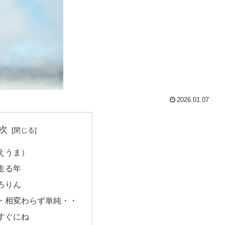
2026.01.07
次
えうま）
走る年
ろりん
・相変わらず単純・・
すぐにね