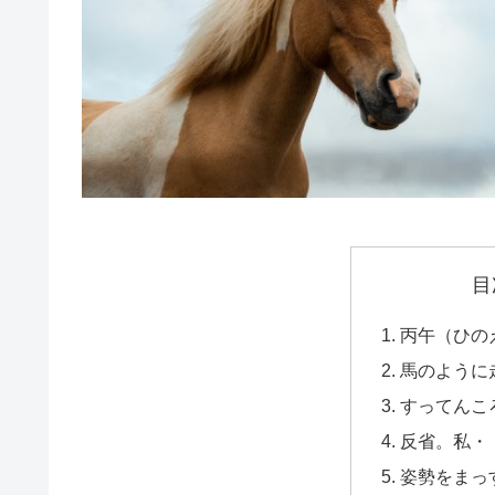
目
丙午（ひの
馬のように
すってんこ
反省。私・
姿勢をまっ