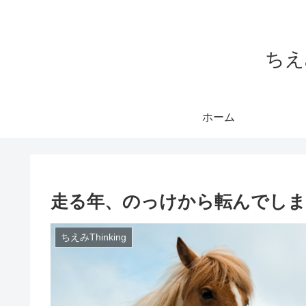
ちえ
ホーム
走る年、のっけから転んでし
ちえみThinking