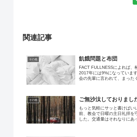
関連記事
飢餓問題と布団
その他
FACT FULLNESSによれ
2017年には9%になってい
会の先輩に言われて、まったく
ご無沙汰しておりまし
その他
もっと気軽にサッと書けばいい
前、教会で日曜の主日礼拝を
した。交通量はそれなりにあっ