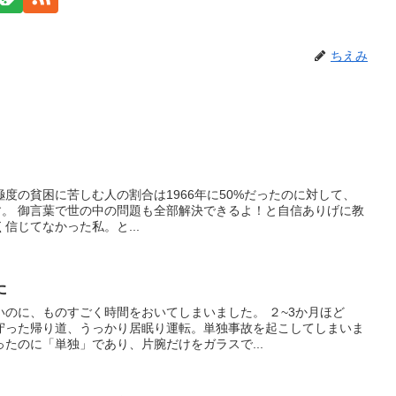
ちえみ
ば、極度の貧困に苦しむ人の割合は1966年に50%だったのに対して、
ます。 御言葉で世の中の問題も全部解決できるよ！と自信ありげに教
信じてなかった私。と...
た
のに、ものすごく時間をおいてしまいました。 ２~3か月ほど
守った帰り道、うっかり居眠り運転。単独事故を起こしてしまいま
たのに「単独」であり、片腕だけをガラスで...