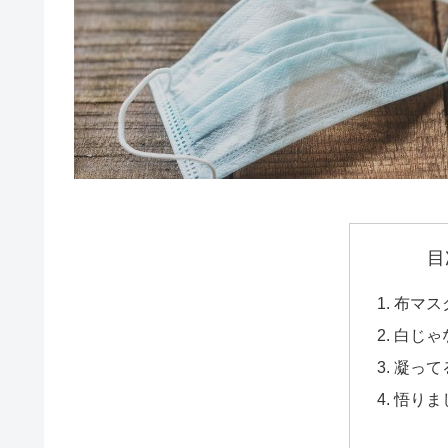
目
布マス
白じゃ
凝って
悟りま