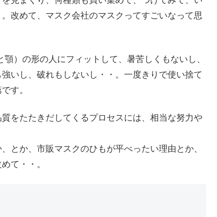
方を見まくり、何種類も買い集めて、つけてみて、い
・。改めて、マスク会社のマスクってすごいなって思
と顎）の形の人にフィットして、暑苦しくもないし、
も強いし、破れもしないし・・。一度きりで使い捨て
第です。
品質をたたきだしてくるプロセスには、相当な努力や
。
か、とか、市販マスクのひもが平べったい理由とか、
改めて・・。