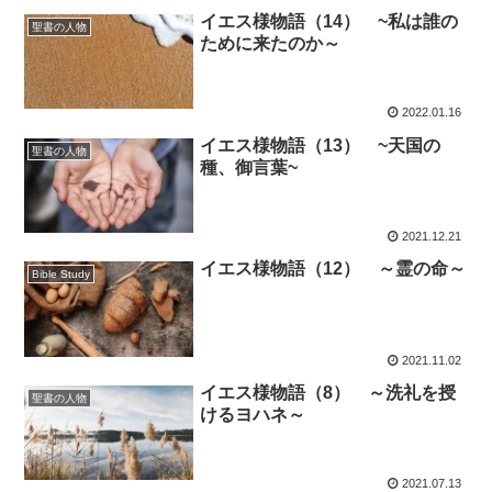
イエス様物語（14） ~私は誰の
聖書の人物
ために来たのか～
2022.01.16
イエス様物語（13） ~天国の
聖書の人物
種、御言葉~
2021.12.21
イエス様物語（12） ～霊の命～
Bible Study
2021.11.02
イエス様物語（8） ～洗礼を授
聖書の人物
けるヨハネ～
2021.07.13