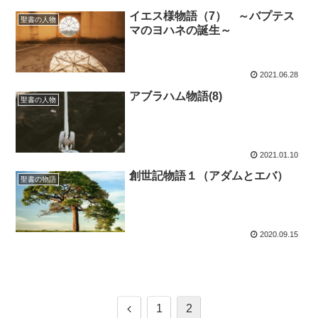
イエス様物語（7） ～バプテス
聖書の人物
マのヨハネの誕生～
2021.06.28
アブラハム物語(8)
聖書の人物
2021.01.10
創世記物語１（アダムとエバ）
聖書の物語
2020.09.15
前
1
2