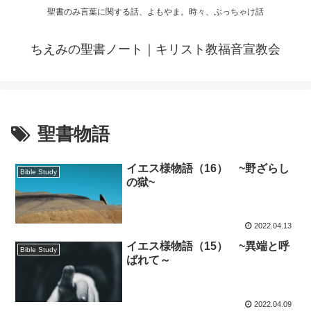
聖書のみ言葉に関する話、よもやま。時々、ぶっちゃけ話
ちえみの聖書ノート｜キリスト教福音宣教会
聖書物語
イエス様物語（16） ~野ざらし
Bible Study
の獄~
2022.04.13
イエス様物語（15） ~異端と呼
Bible Study
ばれて～
2022.04.09